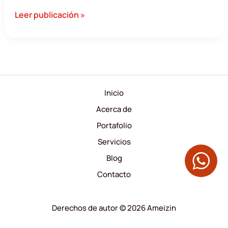
Kaizen
Leer publicación »
Digital:
mejora
continua
en
marketing
Inicio
Acerca de
Portafolio
Servicios
Blog
Contacto
Derechos de autor © 2026 Ameizin