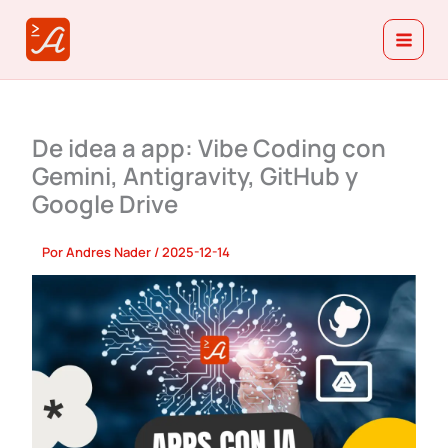
Ir
al
contenido
De idea a app: Vibe Coding con
Gemini, Antigravity, GitHub y
Google Drive
Por
Andres Nader
/
2025-12-14